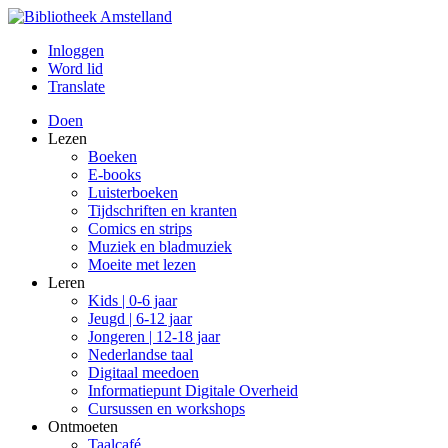
Inloggen
Word lid
Translate
Doen
Lezen
Boeken
E-books
Luisterboeken
Tijdschriften en kranten
Comics en strips
Muziek en bladmuziek
Moeite met lezen
Leren
Kids | 0-6 jaar
Jeugd | 6-12 jaar
Jongeren | 12-18 jaar
Nederlandse taal
Digitaal meedoen
Informatiepunt Digitale Overheid
Cursussen en workshops
Ontmoeten
Taalcafé