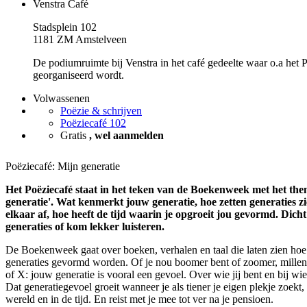
Venstra Café
Stadsplein 102
1181 ZM Amstelveen
De podiumruimte bij Venstra in het café gedeelte waar o.a het 
georganiseerd wordt.
Volwassenen
Poëzie & schrijven
Poëziecafé 102
Gratis
, wel aanmelden
Poëziecafé: Mijn generatie
Het Poëziecafé staat in het teken van de Boekenweek met het the
generatie'. Wat kenmerkt jouw generatie, hoe zetten generaties z
elkaar af, hoe heeft de tijd waarin je opgroeit jou gevormd. Dicht
generaties of kom lekker luisteren.
De Boekenweek gaat over boeken, verhalen en taal die laten zien hoe
generaties gevormd worden. Of je nou boomer bent of zoomer, millenn
of X: jouw generatie is vooral een gevoel. Over wie jij bent en bij wie
Dat generatiegevoel groeit wanneer je als tiener je eigen plekje zoekt,
wereld en in de tijd. En reist met je mee tot ver na je pensioen.