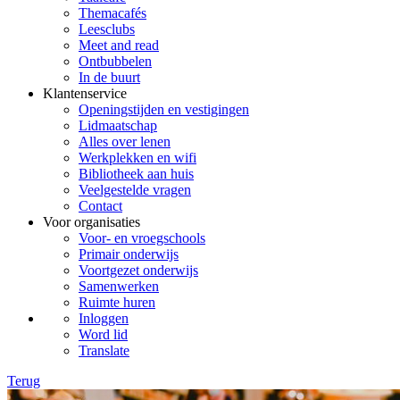
Themacafés
Leesclubs
Meet and read
Ontbubbelen
In de buurt
Klantenservice
Openingstijden en vestigingen
Lidmaatschap
Alles over lenen
Werkplekken en wifi
Bibliotheek aan huis
Veelgestelde vragen
Contact
Voor organisaties
Voor- en vroegschools
Primair onderwijs
Voortgezet onderwijs
Samenwerken
Ruimte huren
Inloggen
Word lid
Translate
Terug