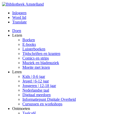
Inloggen
Word lid
Translate
Doen
Lezen
Boeken
E-books
Luisterboeken
Tijdschriften en kranten
Comics en strips
Muziek en bladmuziek
Moeite met lezen
Leren
Kids | 0-6 jaar
Jeugd | 6-12 jaar
Jongeren | 12-18 jaar
Nederlandse taal
Digitaal meedoen
Informatiepunt Digitale Overheid
Cursussen en workshops
Ontmoeten
Taalcafé