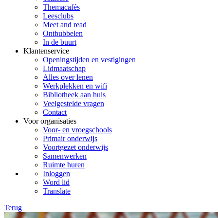
Themacafés
Leesclubs
Meet and read
Ontbubbelen
In de buurt
Klantenservice
Openingstijden en vestigingen
Lidmaatschap
Alles over lenen
Werkplekken en wifi
Bibliotheek aan huis
Veelgestelde vragen
Contact
Voor organisaties
Voor- en vroegschools
Primair onderwijs
Voortgezet onderwijs
Samenwerken
Ruimte huren
Inloggen
Word lid
Translate
Terug