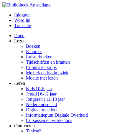
Inloggen
Word lid
Translate
Doen
Lezen
Boeken
E-books
Luisterboeken
Tijdschriften en kranten
Comics en strips
Muziek en bladmuziek
Moeite met lezen
Leren
Kids | 0-6 jaar
Jeugd | 6-12 jaar
Jongeren | 12-18 jaar
Nederlandse taal
Digitaal meedoen
Informatiepunt Digitale Overheid
Cursussen en workshops
Ontmoeten
Taalcafé