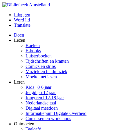
Inloggen
Word lid
Translate
Doen
Lezen
Boeken
E-books
Luisterboeken
Tijdschriften en kranten
Comics en strips
Muziek en bladmuziek
Moeite met lezen
Leren
Kids | 0-6 jaar
Jeugd | 6-12 jaar
Jongeren | 12-18 jaar
Nederlandse taal
Digitaal meedoen
Informatiepunt Digitale Overheid
Cursussen en workshops
Ontmoeten
Taalcafé