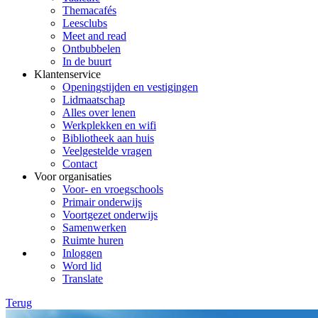
Themacafés
Leesclubs
Meet and read
Ontbubbelen
In de buurt
Klantenservice
Openingstijden en vestigingen
Lidmaatschap
Alles over lenen
Werkplekken en wifi
Bibliotheek aan huis
Veelgestelde vragen
Contact
Voor organisaties
Voor- en vroegschools
Primair onderwijs
Voortgezet onderwijs
Samenwerken
Ruimte huren
Inloggen
Word lid
Translate
Terug