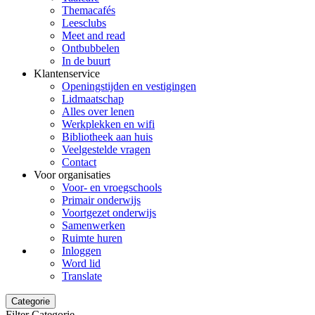
Themacafés
Leesclubs
Meet and read
Ontbubbelen
In de buurt
Klantenservice
Openingstijden en vestigingen
Lidmaatschap
Alles over lenen
Werkplekken en wifi
Bibliotheek aan huis
Veelgestelde vragen
Contact
Voor organisaties
Voor- en vroegschools
Primair onderwijs
Voortgezet onderwijs
Samenwerken
Ruimte huren
Inloggen
Word lid
Translate
Categorie
Filter Categorie