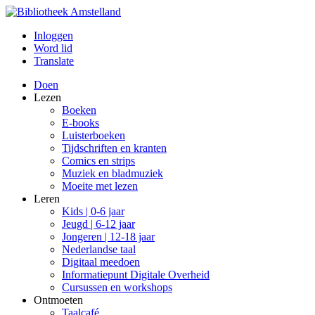
Inloggen
Word lid
Translate
Doen
Lezen
Boeken
E-books
Luisterboeken
Tijdschriften en kranten
Comics en strips
Muziek en bladmuziek
Moeite met lezen
Leren
Kids | 0-6 jaar
Jeugd | 6-12 jaar
Jongeren | 12-18 jaar
Nederlandse taal
Digitaal meedoen
Informatiepunt Digitale Overheid
Cursussen en workshops
Ontmoeten
Taalcafé