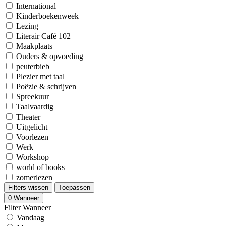
International
Kinderboekenweek
Lezing
Literair Café 102
Maakplaats
Ouders & opvoeding
peuterbieb
Plezier met taal
Poëzie & schrijven
Spreekuur
Taalvaardig
Theater
Uitgelicht
Voorlezen
Werk
Workshop
world of books
zomerlezen
Filters wissen
Toepassen
0
Wanneer
Filter Wanneer
Vandaag