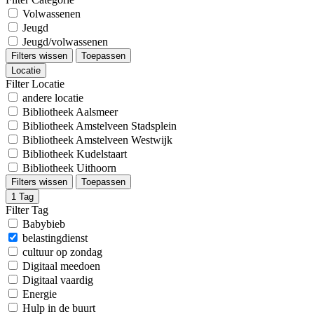
Volwassenen
Jeugd
Jeugd/volwassenen
Filters wissen
Toepassen
Locatie
Filter Locatie
andere locatie
Bibliotheek Aalsmeer
Bibliotheek Amstelveen Stadsplein
Bibliotheek Amstelveen Westwijk
Bibliotheek Kudelstaart
Bibliotheek Uithoorn
Filters wissen
Toepassen
1
Tag
Filter Tag
Babybieb
belastingdienst
cultuur op zondag
Digitaal meedoen
Digitaal vaardig
Energie
Hulp in de buurt