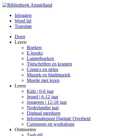
Inloggen
Word lid
Translate
Doen
Lezen
Boeken
E-books
Luisterboeken
Tijdschriften en kranten
Comics en strips
Muziek en bladmuziek
Moeite met lezen
Leren
Kids | 0-6 jaar
Jeugd | 6-12 jaar
Jongeren | 12-18 jaar
Nederlandse taal
Digitaal meedoen
Informatiepunt Digitale Overheid
Cursussen en workshops
Ontmoeten
Taalcafé