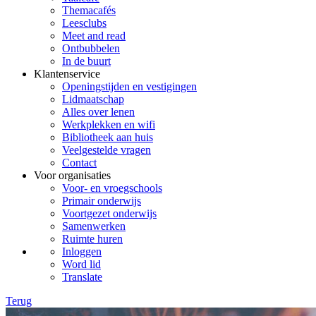
Themacafés
Leesclubs
Meet and read
Ontbubbelen
In de buurt
Klantenservice
Openingstijden en vestigingen
Lidmaatschap
Alles over lenen
Werkplekken en wifi
Bibliotheek aan huis
Veelgestelde vragen
Contact
Voor organisaties
Voor- en vroegschools
Primair onderwijs
Voortgezet onderwijs
Samenwerken
Ruimte huren
Inloggen
Word lid
Translate
Terug