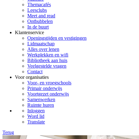
Themacafés
Leesclubs
Meet and read
Ontbubbelen
In de buurt
Klantenservice
Openingstijden en vestigingen
Lidmaatschap
Alles over lenen
Werkplekken en wifi
Bibliotheek aan huis
Veelgestelde vragen
Contact
Voor organisaties
Voor- en vroegschools
Primair onderwijs
Voortgezet onderwijs
Samenwerken
Ruimte huren
Inloggen
Word lid
Translate
Terug