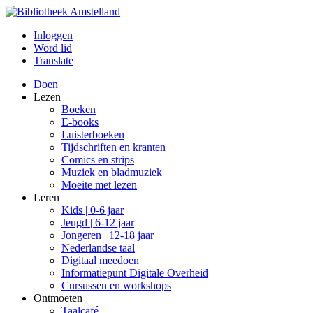
Inloggen
Word lid
Translate
Doen
Lezen
Boeken
E-books
Luisterboeken
Tijdschriften en kranten
Comics en strips
Muziek en bladmuziek
Moeite met lezen
Leren
Kids | 0-6 jaar
Jeugd | 6-12 jaar
Jongeren | 12-18 jaar
Nederlandse taal
Digitaal meedoen
Informatiepunt Digitale Overheid
Cursussen en workshops
Ontmoeten
Taalcafé