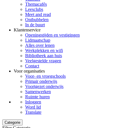
Themacafés
Leesclubs
Meet and read
Ontbubbelen
In de buurt
Klantenservice
Openingstijden en vestigingen
Lidmaatschap
Alles over lenen
Werkplekken en wifi
Bibliotheek aan huis
Veelgestelde vragen
Contact
Voor organisaties
Voor- en vroegschools
Primair onderwijs
Voortgezet onderwijs
Samenwerken
Ruimte huren
Inloggen
Word lid
Translate
Categorie
Filter Categorie