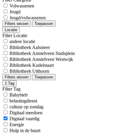
Volwassenen
Jeugd
Jeugd/volwassenen
Filters wissen
Toepassen
Locatie
Filter Locatie
andere locatie
Bibliotheek Aalsmeer
Bibliotheek Amstelveen Stadsplein
Bibliotheek Amstelveen Westwijk
Bibliotheek Kudelstaart
Bibliotheek Uithoorn
Filters wissen
Toepassen
1
Tag
Filter Tag
Babybieb
belastingdienst
cultuur op zondag
Digitaal meedoen
Digitaal vaardig
Energie
Hulp in de buurt