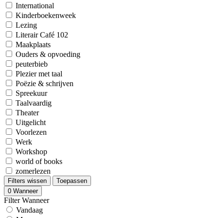
International
Kinderboekenweek
Lezing
Literair Café 102
Maakplaats
Ouders & opvoeding
peuterbieb
Plezier met taal
Poëzie & schrijven
Spreekuur
Taalvaardig
Theater
Uitgelicht
Voorlezen
Werk
Workshop
world of books
zomerlezen
Filters wissen
Toepassen
0
Wanneer
Filter Wanneer
Vandaag