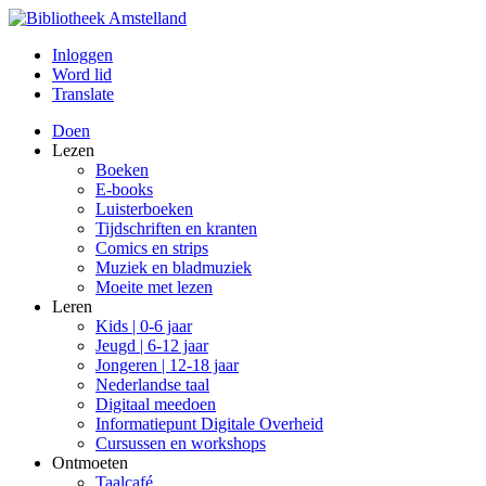
Inloggen
Word lid
Translate
Doen
Lezen
Boeken
E-books
Luisterboeken
Tijdschriften en kranten
Comics en strips
Muziek en bladmuziek
Moeite met lezen
Leren
Kids | 0-6 jaar
Jeugd | 6-12 jaar
Jongeren | 12-18 jaar
Nederlandse taal
Digitaal meedoen
Informatiepunt Digitale Overheid
Cursussen en workshops
Ontmoeten
Taalcafé