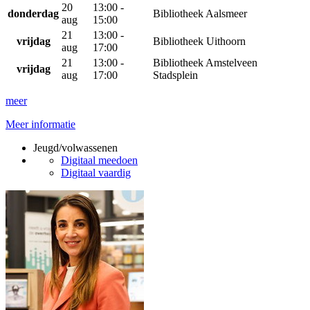
20
13:00 -
donderdag
Bibliotheek Aalsmeer
aug
15:00
21
13:00 -
vrijdag
Bibliotheek Uithoorn
aug
17:00
21
13:00 -
Bibliotheek Amstelveen
vrijdag
aug
17:00
Stadsplein
meer
Meer informatie
Jeugd/volwassenen
Digitaal meedoen
Digitaal vaardig