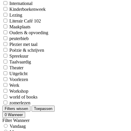
International
Kinderboekenweek
Lezing
Literair Café 102
Maakplaats
Ouders & opvoeding
peuterbieb
Plezier met taal
Poëzie & schrijven
Spreekuur
Taalvaardig
Theater
Uitgelicht
Voorlezen
Werk
Workshop
world of books
zomerlezen
Filters wissen
Toepassen
0
Wanneer
Filter Wanneer
Vandaag