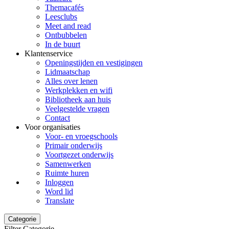
Themacafés
Leesclubs
Meet and read
Ontbubbelen
In de buurt
Klantenservice
Openingstijden en vestigingen
Lidmaatschap
Alles over lenen
Werkplekken en wifi
Bibliotheek aan huis
Veelgestelde vragen
Contact
Voor organisaties
Voor- en vroegschools
Primair onderwijs
Voortgezet onderwijs
Samenwerken
Ruimte huren
Inloggen
Word lid
Translate
Categorie
Filter Categorie