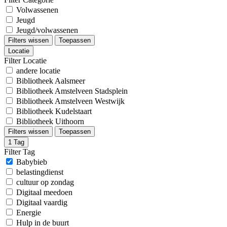
Volwassenen
Jeugd
Jeugd/volwassenen
Filters wissen
Toepassen
Locatie
Filter Locatie
andere locatie
Bibliotheek Aalsmeer
Bibliotheek Amstelveen Stadsplein
Bibliotheek Amstelveen Westwijk
Bibliotheek Kudelstaart
Bibliotheek Uithoorn
Filters wissen
Toepassen
1
Tag
Filter Tag
Babybieb
belastingdienst
cultuur op zondag
Digitaal meedoen
Digitaal vaardig
Energie
Hulp in de buurt