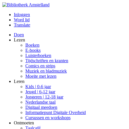
Inloggen
Word lid
Translate
Doen
Lezen
Boeken
E-books
Luisterboeken
Tijdschriften en kranten
Comics en strips
Muziek en bladmuziek
Moeite met lezen
Leren
Kids | 0-6 jaar
Jeugd | 6-12 jaar
Jongeren | 12-18 jaar
Nederlandse taal
Digitaal meedoen
Informatiepunt Digitale Overheid
Cursussen en workshops
Ontmoeten
Taalcafé