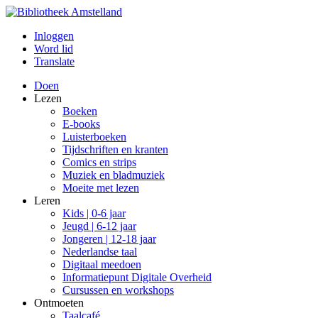
Inloggen
Word lid
Translate
Doen
Lezen
Boeken
E-books
Luisterboeken
Tijdschriften en kranten
Comics en strips
Muziek en bladmuziek
Moeite met lezen
Leren
Kids | 0-6 jaar
Jeugd | 6-12 jaar
Jongeren | 12-18 jaar
Nederlandse taal
Digitaal meedoen
Informatiepunt Digitale Overheid
Cursussen en workshops
Ontmoeten
Taalcafé