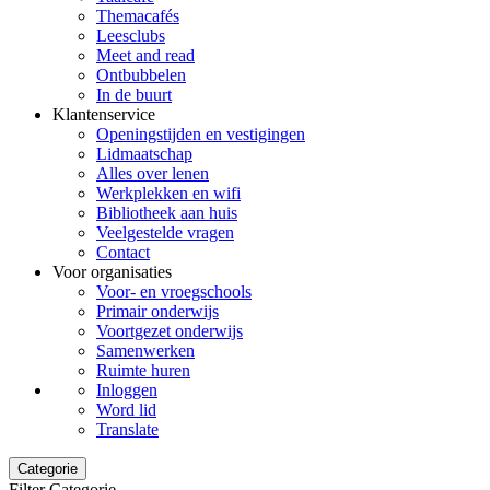
Themacafés
Leesclubs
Meet and read
Ontbubbelen
In de buurt
Klantenservice
Openingstijden en vestigingen
Lidmaatschap
Alles over lenen
Werkplekken en wifi
Bibliotheek aan huis
Veelgestelde vragen
Contact
Voor organisaties
Voor- en vroegschools
Primair onderwijs
Voortgezet onderwijs
Samenwerken
Ruimte huren
Inloggen
Word lid
Translate
Categorie
Filter Categorie