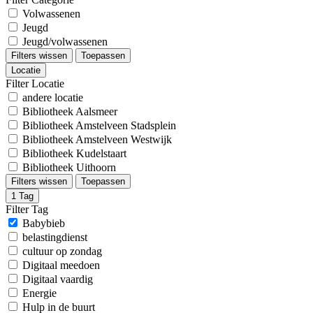
Volwassenen
Jeugd
Jeugd/volwassenen
Filters wissen
Toepassen
Locatie
Filter Locatie
andere locatie
Bibliotheek Aalsmeer
Bibliotheek Amstelveen Stadsplein
Bibliotheek Amstelveen Westwijk
Bibliotheek Kudelstaart
Bibliotheek Uithoorn
Filters wissen
Toepassen
1
Tag
Filter Tag
Babybieb
belastingdienst
cultuur op zondag
Digitaal meedoen
Digitaal vaardig
Energie
Hulp in de buurt