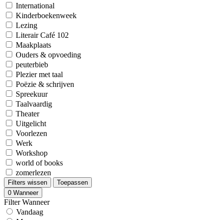
International
Kinderboekenweek
Lezing
Literair Café 102
Maakplaats
Ouders & opvoeding
peuterbieb
Plezier met taal
Poëzie & schrijven
Spreekuur
Taalvaardig
Theater
Uitgelicht
Voorlezen
Werk
Workshop
world of books
zomerlezen
Filters wissen
Toepassen
0
Wanneer
Filter Wanneer
Vandaag