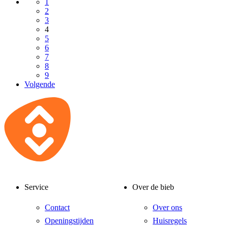
1
2
3
4
5
6
7
8
9
Volgende
Service
Over de bieb
Contact
Over ons
Openingstijden
Huisregels