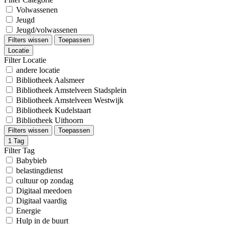
Volwassenen
Jeugd
Jeugd/volwassenen
Filters wissen
Toepassen
Locatie
Filter Locatie
andere locatie
Bibliotheek Aalsmeer
Bibliotheek Amstelveen Stadsplein
Bibliotheek Amstelveen Westwijk
Bibliotheek Kudelstaart
Bibliotheek Uithoorn
Filters wissen
Toepassen
1
Tag
Filter Tag
Babybieb
belastingdienst
cultuur op zondag
Digitaal meedoen
Digitaal vaardig
Energie
Hulp in de buurt