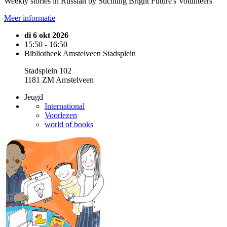
Weekly stories in Russian by Stichting Bright Future's Volunteers
Meer informatie
di 6 okt 2026
15:50 - 16:50
Bibliotheek Amstelveen Stadsplein
Stadsplein 102
1181 ZM Amstelveen
Jeugd
International
Voorlezen
world of books