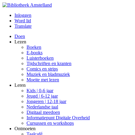
Inloggen
Word lid
Translate
Doen
Lezen
Boeken
E-books
Luisterboeken
Tijdschriften en kranten
Comics en strips
Muziek en bladmuziek
Moeite met lezen
Leren
Kids | 0-6 jaar
Jeugd | 6-12 jaar
Jongeren | 12-18 jaar
Nederlandse taal
Digitaal meedoen
Informatiepunt Digitale Overheid
Cursussen en workshops
Ontmoeten
Taalcafé