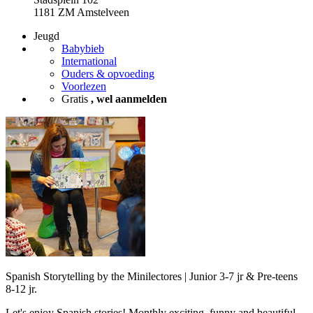
1181 ZM Amstelveen
Jeugd
Babybieb
International
Ouders & opvoeding
Voorlezen
Gratis
, wel aanmelden
Spanish Storytelling by the Minilectores | Junior 3-7 jr & Pre-teens
8-12 jr.
Let's enjoy Spanish stories! Monthly exciting, funny and beautiful