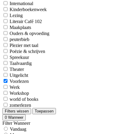
International
Kinderboekenweek
Lezing
Literair Café 102
Maakplaats
Ouders & opvoeding
peuterbieb
Plezier met taal
Poëzie & schrijven
Spreekuur
Taalvaardig
Theater
Uitgelicht
Voorlezen
Werk
Workshop
world of books
zomerlezen
Filters wissen
Toepassen
0
Wanneer
Filter Wanneer
Vandaag