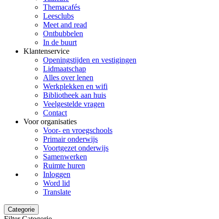
Themacafés
Leesclubs
Meet and read
Ontbubbelen
In de buurt
Klantenservice
Openingstijden en vestigingen
Lidmaatschap
Alles over lenen
Werkplekken en wifi
Bibliotheek aan huis
Veelgestelde vragen
Contact
Voor organisaties
Voor- en vroegschools
Primair onderwijs
Voortgezet onderwijs
Samenwerken
Ruimte huren
Inloggen
Word lid
Translate
Categorie
Filter Categorie