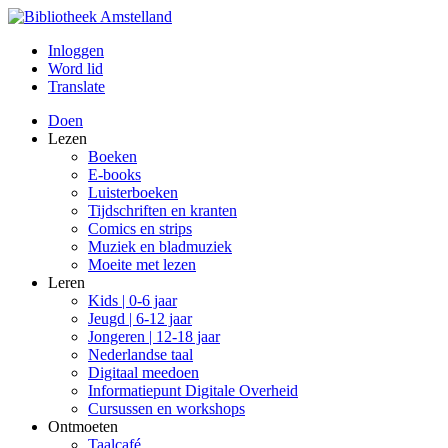
Inloggen
Word lid
Translate
Doen
Lezen
Boeken
E-books
Luisterboeken
Tijdschriften en kranten
Comics en strips
Muziek en bladmuziek
Moeite met lezen
Leren
Kids | 0-6 jaar
Jeugd | 6-12 jaar
Jongeren | 12-18 jaar
Nederlandse taal
Digitaal meedoen
Informatiepunt Digitale Overheid
Cursussen en workshops
Ontmoeten
Taalcafé