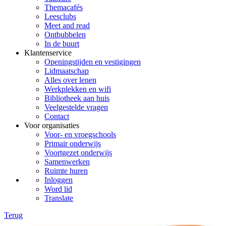
Themacafés
Leesclubs
Meet and read
Ontbubbelen
In de buurt
Klantenservice
Openingstijden en vestigingen
Lidmaatschap
Alles over lenen
Werkplekken en wifi
Bibliotheek aan huis
Veelgestelde vragen
Contact
Voor organisaties
Voor- en vroegschools
Primair onderwijs
Voortgezet onderwijs
Samenwerken
Ruimte huren
Inloggen
Word lid
Translate
Terug