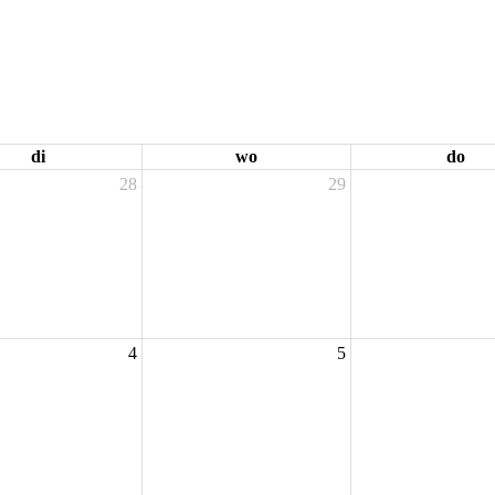
di
wo
do
28
29
4
5