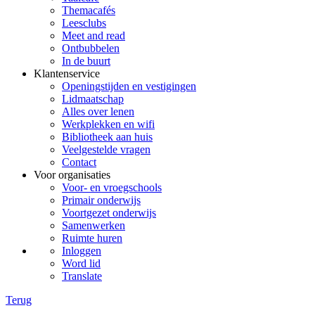
Themacafés
Leesclubs
Meet and read
Ontbubbelen
In de buurt
Klantenservice
Openingstijden en vestigingen
Lidmaatschap
Alles over lenen
Werkplekken en wifi
Bibliotheek aan huis
Veelgestelde vragen
Contact
Voor organisaties
Voor- en vroegschools
Primair onderwijs
Voortgezet onderwijs
Samenwerken
Ruimte huren
Inloggen
Word lid
Translate
Terug