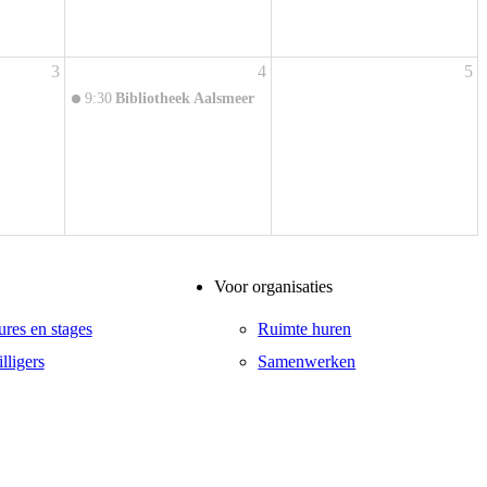
3
4
5
9:30
Bibliotheek Aalsmeer
Voor organisaties
ures en stages
Ruimte huren
lligers
Samenwerken