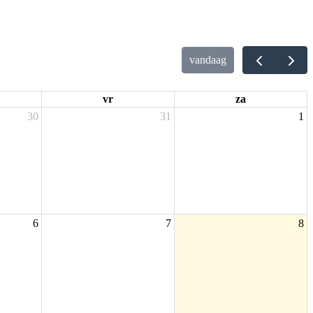
vandaag
vr
za
30
31
1
6
7
8