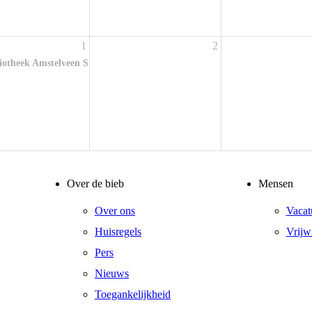
1
2
iotheek Amstelveen Stadsplein
Over de bieb
Mensen
Over ons
Vacat
Huisregels
Vrijwi
Pers
Nieuws
Toegankelijkheid