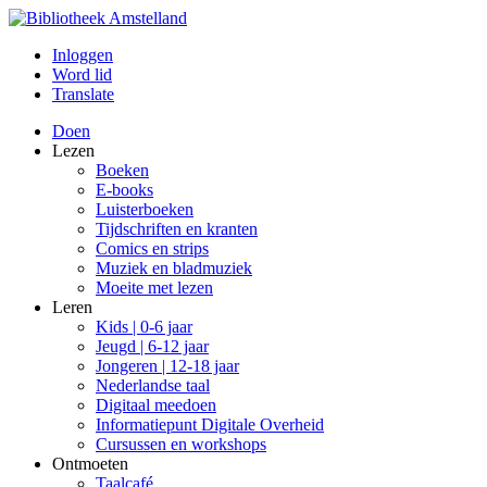
Inloggen
Word lid
Translate
Doen
Lezen
Boeken
E-books
Luisterboeken
Tijdschriften en kranten
Comics en strips
Muziek en bladmuziek
Moeite met lezen
Leren
Kids | 0-6 jaar
Jeugd | 6-12 jaar
Jongeren | 12-18 jaar
Nederlandse taal
Digitaal meedoen
Informatiepunt Digitale Overheid
Cursussen en workshops
Ontmoeten
Taalcafé