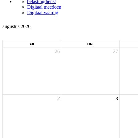
belastingdienst
Digitaal meedoen
Digitaal vaardig
augustus 2026
zo
ma
26
27
2
3