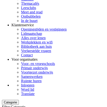
Themacafés
Leesclubs
Meet and read
Ontbubbelen
In de buurt
Klantenservice
Openingstijden en vestigingen
Lidmaatschap
Alles over lenen
Werkplekken en wifi
Bibliotheek aan huis
Veelgestelde vragen
Contact
Voor organisaties
Voor- en vroegschools
Primair onderwijs
Voortgezet onderwijs
Samenwerken
Ruimte huren
Inloggen
Word lid
Translate
Categorie
Filter Categorie