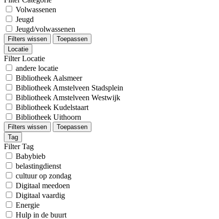
Volwassenen
Jeugd
Jeugd/volwassenen
Filters wissen
Toepassen
Locatie
Filter Locatie
andere locatie
Bibliotheek Aalsmeer
Bibliotheek Amstelveen Stadsplein
Bibliotheek Amstelveen Westwijk
Bibliotheek Kudelstaart
Bibliotheek Uithoorn
Filters wissen
Toepassen
Tag
Filter Tag
Babybieb
belastingdienst
cultuur op zondag
Digitaal meedoen
Digitaal vaardig
Energie
Hulp in de buurt