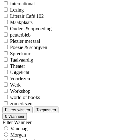
International
Lezing
Literair Café 102
Maakplaats
Ouders & opvoeding
peuterbieb
Plezier met taal
Poëzie & schrijven
Spreekuur
Taalvaardig
Theater
Uitgelicht
Voorlezen
Werk
Workshop
world of books
zomerlezen
Filters wissen
Toepassen
0
Wanneer
Filter Wanneer
Vandaag
Morgen