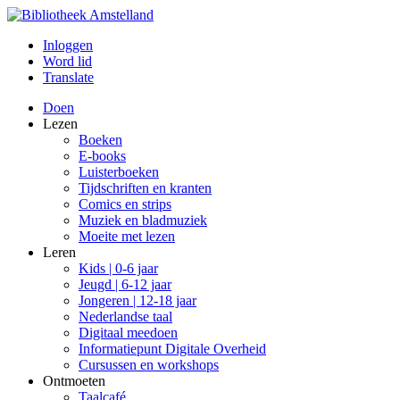
Inloggen
Word lid
Translate
Doen
Lezen
Boeken
E-books
Luisterboeken
Tijdschriften en kranten
Comics en strips
Muziek en bladmuziek
Moeite met lezen
Leren
Kids | 0-6 jaar
Jeugd | 6-12 jaar
Jongeren | 12-18 jaar
Nederlandse taal
Digitaal meedoen
Informatiepunt Digitale Overheid
Cursussen en workshops
Ontmoeten
Taalcafé